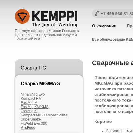
+7 499 966 81 8
О компании
Пр
Премиум партнер «Кемппи Россия» в
Центральном Федеральном округе и
Тюменской обл.
Все оборудование KEM
Сварочные а
Сварка TIG
Производительно
MIG/MAG при рабо
Сварка MIG/MAG
источника питани
стабилизированн
MinarcMig Evo
Kempact RA
постоянного тока 
FastMig M
стабилизированн
FastMig KM/KMS
FastMig X
постоянного напр
Kempact MIG/Kempact Pulse
SuperSnake
Коротко
FitWeld Evo 300
ArcFeed
Возможность и