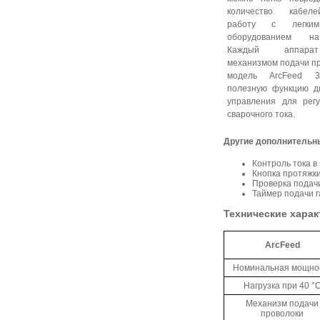
количество кабел
работу с легким
оборудованием н
Каждый аппара
механизмом подачи пр
модель ArcFeed 
полезную функцию д
управления для рег
сварочного тока.
Другие дополнительн
Контроль тока в
Кнопка протяжк
Проверка подачи
Таймер подачи г
Технические харак
ArcFeed
Номинальная мощно
Нагрузка при 40 °
Механизм подачи
проволоки