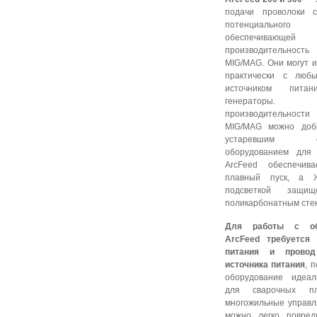
подачи проволоки с
потенциального 
обеспечивающе
производительно
MIG/MAG. Они могут и
практически с люб
источником питан
генераторы. 
производительно
MIG/MAG можно доб
устаревшим ст
оборудованием для
ArcFeed обеспечив
плавный пуск, а Ж
подсветкой защи
поликарбонатным сте
Для работы с об
ArcFeed требуется
питания и провод
источника питания
, 
оборудование идеал
для сварочных пл
многожильные управ
можно легко повред