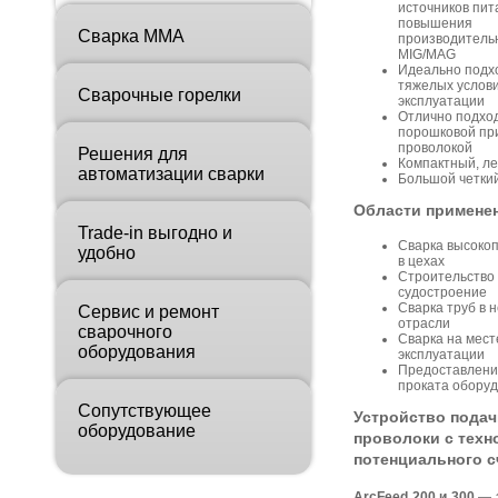
источников пи
повышения
Сварка MMA
производитель
MIG/MAG
Идеально подх
тяжелых услов
Сварочные горелки
эксплуатации
Отлично подход
порошковой пр
проволокой
Решения для
Компактный, ле
автоматизации сварки
Большой четки
Области примене
Trade-in выгодно и
Сварка высоко
удобно
в цехах
Строительство
судостроение
Сварка труб в 
Сервис и ремонт
отрасли
сварочного
Сварка на мест
оборудования
эксплуатации
Предоставлени
проката обору
Сопутствующее
Устройство подач
оборудование
проволоки с техн
потенциального 
ArcFeed 200 и 300
— э