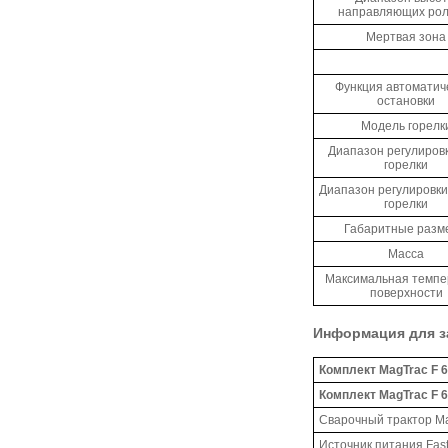
направляющих рол
Мертвая зона
Функция автоматич
остановки
Модель горелк
Диапазон регулировк
горелки
Диапазон регулировки
горелки
Габаритные разм
Масса
Максимальная темпе
поверхности
Информация для з
Комплект MagTrac F 
Комплект MagTrac F 6
Сварочный трактор Ma
Источник питания Fas