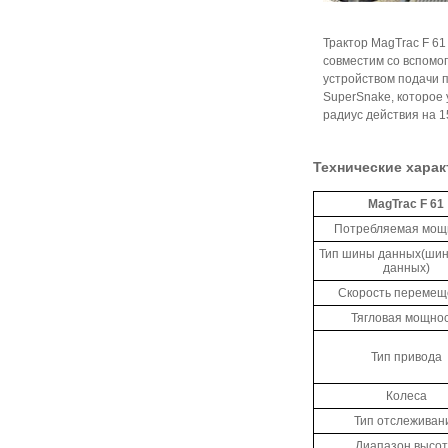
Трактор MagTrac F 6
совместим со вспомо
устройством подачи 
SuperSnake, которое
радиус действия на 1
Технические харак
MagTrac F 61
Потребляемая мощ
Тип шины данных(шин
данных)
Скорость перемещ
Тягловая мощно
Тип привода
Колеса
Тип отслеживан
Диапазон высо