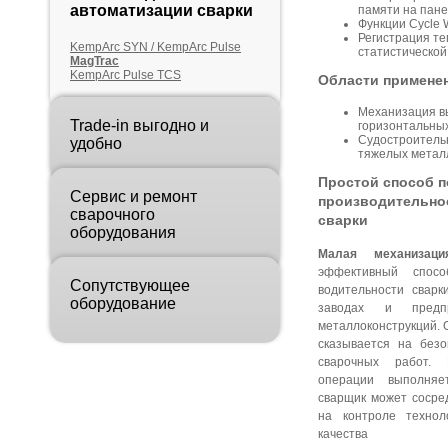
автоматизации сварки
памяти на пане
Функции Cycle W
Регистрация те
KempArc SYN / KempArc Pulse
статистическо
MagTrac
KempArc Pulse TCS
Области примене
Механизация в
Trade-in выгодно и
горизонтальных
Судостроитель
удобно
тяжелых метал
Простой способ 
Сервис и ремонт
производительнос
сварочного
сварки
оборудования
Малая механизац
эффективный спос
Сопутствующее
водительности сварк
оборудование
заводах и предп
металлоконструкций. 
сказывается на безо
сварочных работ. 
операции выполняе
сварщик может сосре
на контроле технол
качества