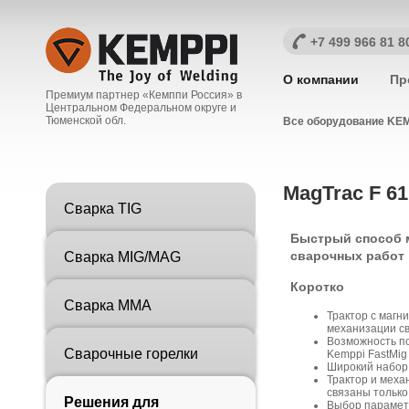
+7 499 966 81 8
О компании
Пр
Премиум партнер «Кемппи Россия» в
Центральном Федеральном округе и
Тюменской обл.
Все оборудование KEM
MagTrac F 61
Сварка TIG
Быстрый способ 
сварочных работ
Сварка MIG/MAG
Коротко
Сварка MMA
Трактор с маг
механизации с
Возможность п
Сварочные горелки
Kemppi FastMig 
Широкий набор
Трактор и меха
связаны только
Решения для
Выбор параметр