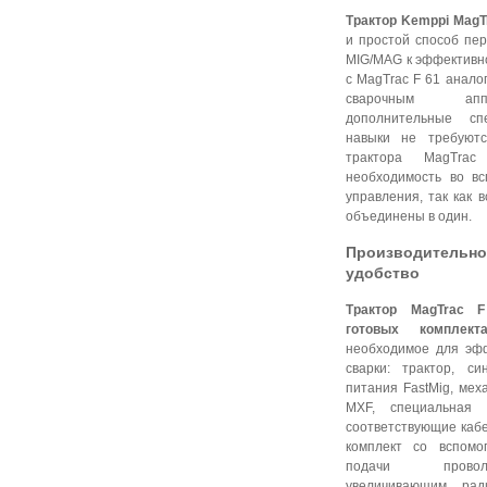
Трактор Kemppi MagT
и простой способ пер
MIG/MAG к эффективн
с MagTrac F 61 анало
сварочным апп
дополнительные с
навыки не требуютс
трактора MagTra
необходимость во вс
управления, так как 
объединены в один.
Производительнос
удобство
Трактор MagTrac 
готовых комплект
необходимое для эф
сварки: трактор, си
питания FastMig, мех
MXF, специальная 
соответствующие кабе
комплект со вспомо
подачи провол
увеличивающим ра